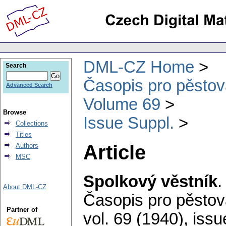
DML-CZ Home
Search
Časopis pro pěstov
Advanced Search
Volume 69
Browse
Issue Suppl.
Collections
Titles
Article
Authors
MSC
Spolkový věstník
About DML-CZ
Časopis pro pěstov
Partner of
vol. 69 (1940), issu