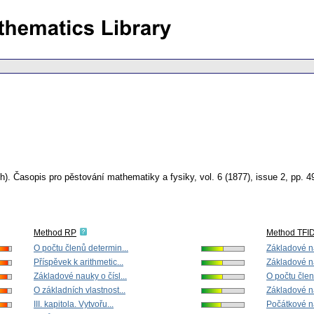
h).
Časopis pro pěstování mathematiky a fysiky
,
vol. 6 (1877), issue 2
,
pp. 4
Method RP
Method TFI
O počtu členů determin...
Základové na
Příspěvek k arithmetic...
Základové na
Základové nauky o čísl...
O počtu člen
O základních vlastnost...
Základové na
III. kapitola. Vytvořu...
Počátkové na