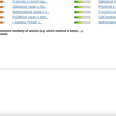
O původu a rozvoji nau...
Základové na
Základové nauky o čísl...
Příspěvek k t
Mathematická nauka o p...
O poučce po
Počátkové nauky o dete...
Užití kombina
I. kapitola. Pořadí, v...
Mathematick
mine similarity of articles (e.g. which method is better, ...).
opment.