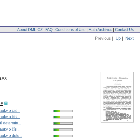
About DML-CZ
|
FAQ
|
Conditions of Use
|
Math Archives
|
Contact Us
Previous
|
Up
|
Next
9-58
DF
uky o čísl...
uky o čísl...
ů determin...
uky o čísl...
uky o dete...