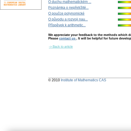
O duchu mathematickém ...
Poznámka o nepřetržité...
O poučce polynomické
O původu a rozvoji nau...
Příspěvek k arithmetic...
We appreciate your feedback to the methods which deter
Please
contact us
. It will be helpful for future devel
-> Back to article
© 2010
Institute of Mathematics CAS