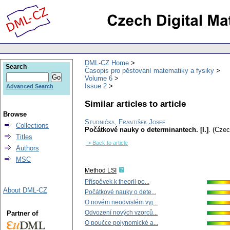
DML-CZ Home
Search
Časopis pro pěstování matematiky a fysiky
Volume 6
Issue 2
Advanced Search
Similar articles to article
Browse
Studnička, František Josef
Collections
Počátkové nauky o determinantech. [I.]
.
(Czec
Titles
-> Back to article
Authors
MSC
Method LSI
Příspěvek k theorii po...
About DML-CZ
Počátkové nauky o dete...
O novém neodvislém vyj...
Odvození nových vzorců...
Partner of
O poučce polynomické a...