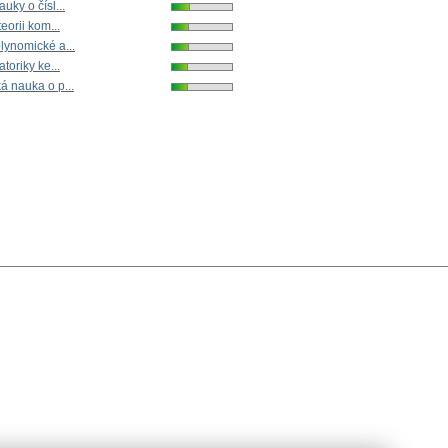
uky o čísl...
eorii kom...
lynomické a...
toriky ke...
á nauka o p...