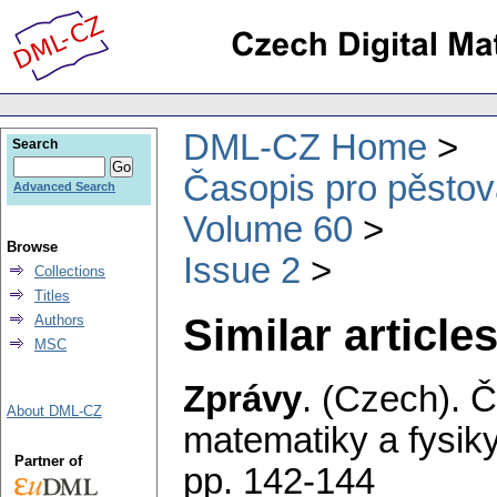
DML-CZ Home
Search
Časopis pro pěstov
Advanced Search
Volume 60
Browse
Issue 2
Collections
Titles
Similar articles
Authors
MSC
Zprávy
.
(Czech).
Č
About DML-CZ
matematiky a fysik
Partner of
pp. 142-144