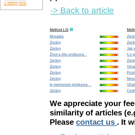
-> Back to article
Method LSI
Met
Mosaika
Zprá
Zprávy
Zprá
Zprávy
Jak v
Život a dílo profesora...
Co je
Zprávy
Zprá
Zprávy
Vína
Zprávy
Pozn
Zprávy
Mosa
In memoriam profesora ...
Věstn
Zprávy
Cest
We appreciate your fe
similarity of articles (e
Please
contact us
. It 