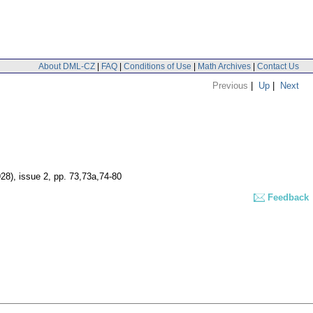
About DML-CZ
|
FAQ
|
Conditions of Use
|
Math Archives
|
Contact Us
Previous
|
Up
|
Next
928), issue 2
,
pp. 73,73a,74-80
Feedback