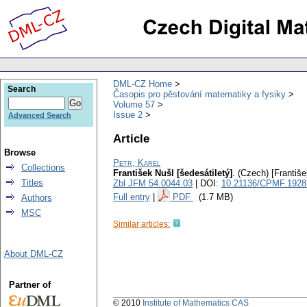
DML-CZ Home
Search
Časopis pro pěstování matematiky a fysiky
Volume 57
Issue 2
Advanced Search
Article
Browse
Petr, Karel
Collections
František Nušl [šedesátiletý]
.
(Czech) [Františ
Titles
Zbl JFM 54.0044.03
| DOI:
10.21136/CPMF.1928
Full entry
|
PDF
(1.7 MB)
Authors
MSC
Similar articles:
About DML-CZ
Partner of
© 2010
Institute of Mathematics CAS