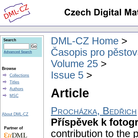
DML-CZ Home
Search
Časopis pro pěstov
Advanced Search
Volume 25
Browse
Issue 5
Collections
Titles
Article
Authors
MSC
Procházka, Bedřich
About DML-CZ
Příspěvek k fotog
Partner of
contribution to the