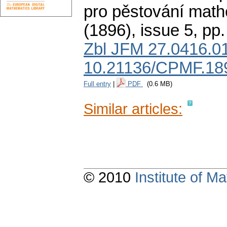
pro pěstování math
(1896), issue 5
,
pp.
Zbl JFM 27.0416.0
10.21136/CPMF.18
Full entry
|
PDF
(0.6 MB)
Similar articles:
© 2010
Institute of 