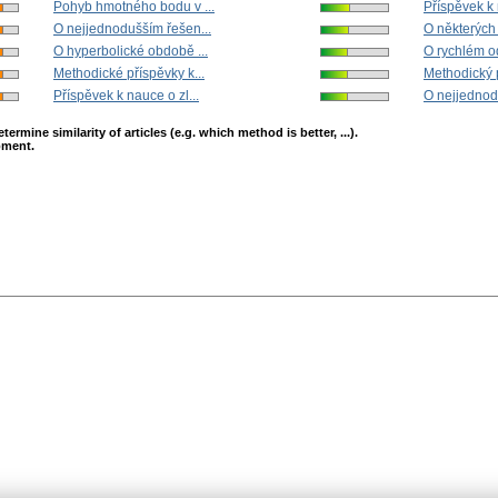
Pohyb hmotného bodu v ...
Příspěvek k 
O nejjednodušším řešen...
O některých 
O hyperbolické obdobě ...
O rychlém o
Methodické příspěvky k...
Methodický p
Příspěvek k nauce o zl...
O nejjednod
mine similarity of articles (e.g. which method is better, ...).
opment.