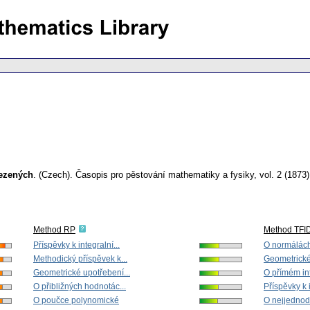
ezených
.
(Czech).
Časopis pro pěstování mathematiky a fysiky
,
vol. 2 (1873)
Method RP
Method TFI
Příspěvky k integralní...
O normálách 
Methodický příspěvek k...
Geometrické
Geometrické upotřebení...
O přímém int
O přibližných hodnotác...
Příspěvky k i
O poučce polynomické
O nejjednod