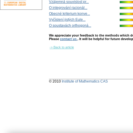
Vzájemná souvislost pr...
O integrování racionál...
Obecné kriterium konve...
Vyčíslení jistých Eule...
O soustavách orthogoná...
We appreciate your feedback to the methods which deter
Please
contact us
. It will be helpful for future devel
-> Back to article
© 2010
Institute of Mathematics CAS