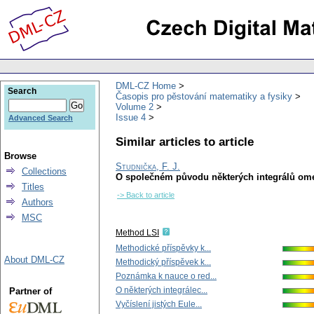
DML-CZ Home
Search
Časopis pro pěstování matematiky a fysiky
Volume 2
Issue 4
Advanced Search
Similar articles to article
Browse
Studnička, F. J.
Collections
O společném původu některých integrálů om
Titles
-> Back to article
Authors
MSC
Method LSI
Methodické příspěvky k...
About DML-CZ
Methodický příspěvek k...
Poznámka k nauce o red...
O některých integrálec...
Partner of
Vyčíslení jistých Eule...