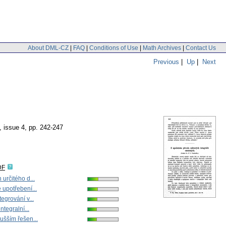
About DML-CZ
|
FAQ
|
Conditions of Use
|
Math Archives
|
Contact Us
Previous
|
Up
|
Next
, issue 4
,
pp. 242-247
DF
určitého d...
 upotřebení...
egrování v...
ntegralní...
ušším řešen...