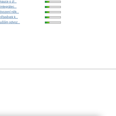
nauce o zl...
integrálec...
dvození něk...
říspěvek k...
ušším odvoz...