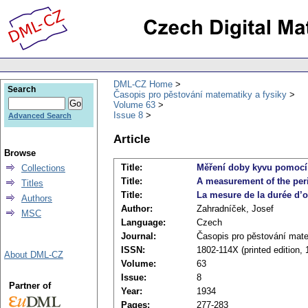
DML-CZ Home
Search
Časopis pro pěstování matematiky a fysiky
Volume 63
Issue 8
Advanced Search
Article
Browse
Title:
Měření doby kyvu pomocí 
Collections
Title:
A measurement of the per
Titles
Title:
La mesure de la durée d’o
Authors
Author:
Zahradníček, Josef
MSC
Language:
Czech
Journal:
Časopis pro pěstování mate
ISSN:
1802-114X (printed edition,
About DML-CZ
Volume:
63
Issue:
8
Partner of
Year:
1934
Pages:
277-283