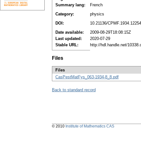
Summary lang:
French
Category:
physics
DOI:
10.21136/CPMF.1934.1225
Date available:
2009-08-29T18:08:15Z
Last updated:
2020-07-29
Stable URL:
http://hdl.handle.net/10338
Files
Files
CasPestMatFys_063-1934-8_8.pdf
Back to standard record
© 2010
Institute of Mathematics CAS