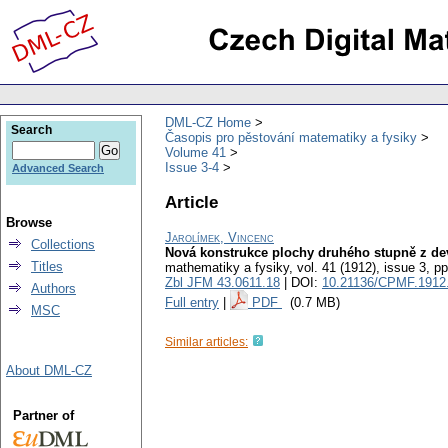
DML-CZ Home
Search
Časopis pro pěstování matematiky a fysiky
Volume 41
Issue 3-4
Advanced Search
Article
Browse
Jarolímek, Vincenc
Collections
Nová konstrukce plochy druhého stupně z dev
Titles
mathematiky a fysiky
,
vol. 41 (1912), issue 3
,
pp
Zbl JFM 43.0611.18
| DOI:
10.21136/CPMF.1912
Authors
Full entry
|
PDF
(0.7 MB)
MSC
Similar articles:
About DML-CZ
Partner of