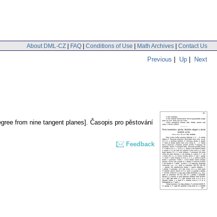
About DML-CZ
|
FAQ
|
Conditions of Use
|
Math Archives
|
Contact Us
Previous
|
Up
|
Next
gree from nine tangent planes].
Časopis pro pěstování
Feedback