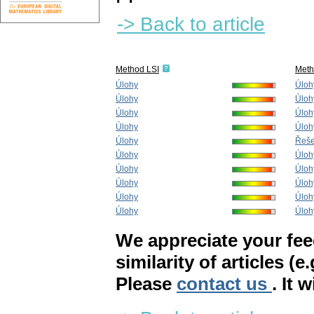
-> Back to article
Method LSI
Met
Úlohy
Úloh
Úlohy
Úloh
Úlohy
Úloh
Úlohy
Úloh
Úlohy
Řeše
Úlohy
Úloh
Úlohy
Úloh
Úlohy
Úloh
Úlohy
Úloh
Úlohy
Úloh
We appreciate your fe
similarity of articles (e
Please
contact us
. It 