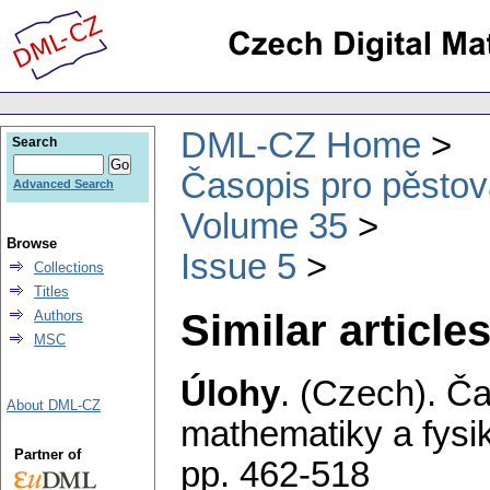
DML-CZ Home
Search
Časopis pro pěstov
Advanced Search
Volume 35
Browse
Issue 5
Collections
Titles
Similar articles
Authors
MSC
Úlohy
.
(Czech).
Ča
About DML-CZ
mathematiky a fysi
Partner of
pp. 462-518