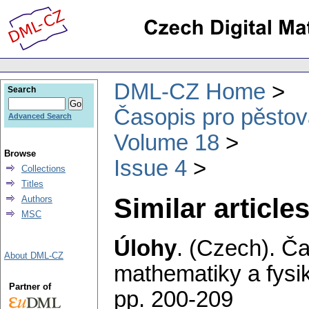
DML-CZ Home
Search
Časopis pro pěstov
Advanced Search
Volume 18
Browse
Issue 4
Collections
Titles
Similar articles
Authors
MSC
Úlohy
.
(Czech).
Ča
About DML-CZ
mathematiky a fysi
Partner of
pp. 200-209