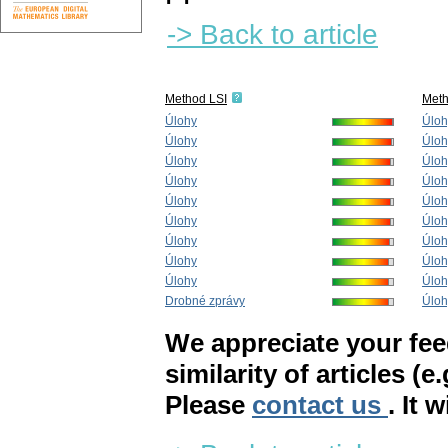
-> Back to article
Method LSI
Met
Úlohy
Úloh
Úlohy
Úloh
Úlohy
Úloh
Úlohy
Úloh
Úlohy
Úloh
Úlohy
Úloh
Úlohy
Úloh
Úlohy
Úloh
Úlohy
Úloh
Drobné zprávy
Úloh
We appreciate your fe
similarity of articles (e
Please
contact us
. It 