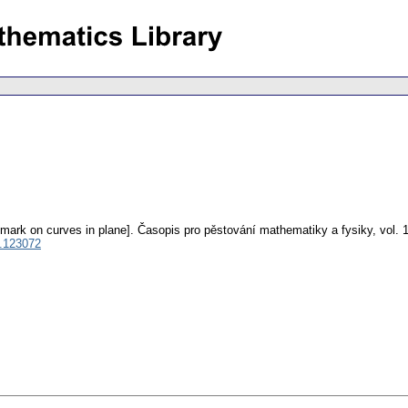
emark on curves in plane].
Časopis pro pěstování mathematiky a fysiky
,
vol. 
.123072