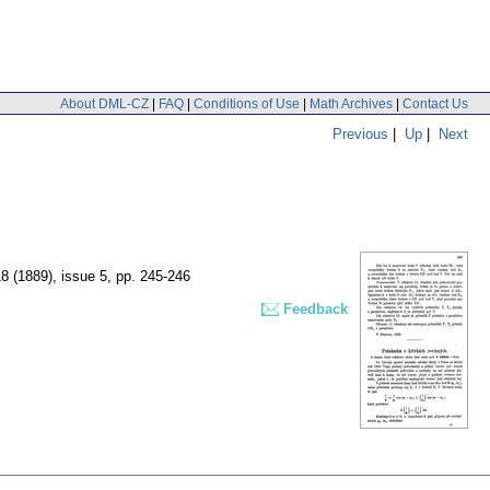
About DML-CZ
|
FAQ
|
Conditions of Use
|
Math Archives
|
Contact Us
Previous
|
Up
|
Next
18 (1889), issue 5
,
pp. 245-246
Feedback