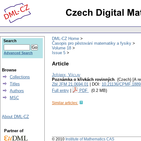
DML-CZ Home
Search
Časopis pro pěstování matematiky a fysiky
Volume 18
Issue 5
Advanced Search
Article
Browse
Jeřábek, Václav
Collections
Poznámka o křivkách rovinných
.
(Czech) [A r
Titles
Zbl JFM 21.0694.01
| DOI:
10.21136/CPMF.1889
Full entry
|
PDF
(0.2 MB)
Authors
MSC
Similar articles:
About DML-CZ
Partner of
© 2010
Institute of Mathematics CAS