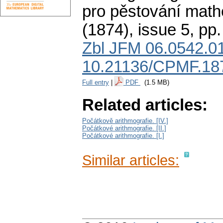
pro pěstování math
(1874), issue 5
,
pp.
Zbl JFM 06.0542.0
10.21136/CPMF.18
Full entry
|
PDF
(1.5 MB)
Related articles:
Počátkově arithmografie. [IV.]
Počátkové arithmografie. [II.]
Počátkové arithmografie. [I.]
Similar articles: