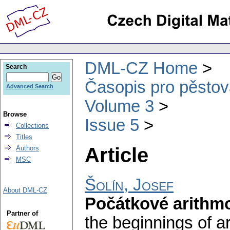
DML-CZ Home
Search
Časopis pro pěstov
Advanced Search
Volume 3
Browse
Issue 5
Collections
Titles
Article
Authors
MSC
Šolín, Josef
About DML-CZ
Počátkové arithmogr
Partner of
the beginnings of ari