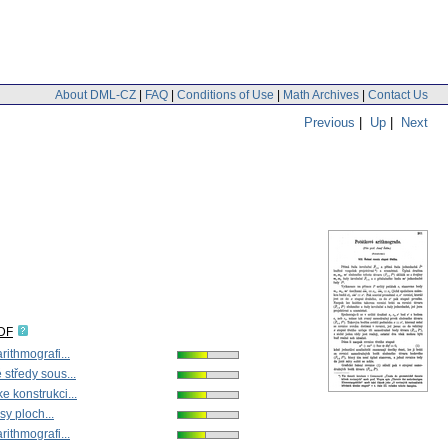
About DML-CZ
|
FAQ
|
Conditions of Use
|
Math Archives
|
Contact Us
Previous
|
Up
|
Next
IDF
rithmografi...
středy sous...
 konstrukci...
osy ploch...
rithmografi...