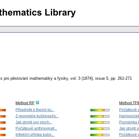
s pro pěstování mathematiky a fysiky
,
vol. 3 (1874), issue 5
,
pp. 261-271
Method RP
Method TF
Příspěvěk k theorii ku...
Počátkově a
Z geometrie kuželoseče...
Harmonické 
Jak strojiti osy ploch...
Poznámka ke
Počátkově arithmografi...
Jak strojiti 
Inflekční přímka kubic...
Počátkové a