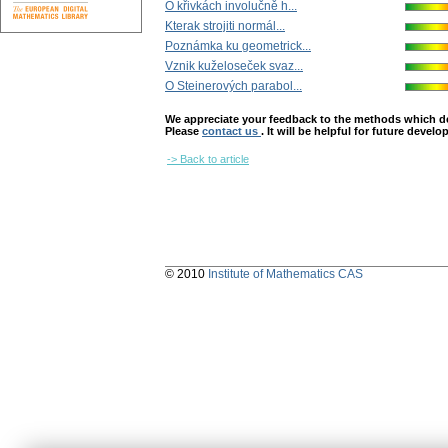
O křivkách involučně h...
Kterak strojiti normál...
Poznámka ku geometrick...
Vznik kuželoseček svaz...
O Steinerových parabol...
We appreciate your feedback to the methods which deter
Please
contact us
. It will be helpful for future devel
-> Back to article
© 2010
Institute of Mathematics CAS