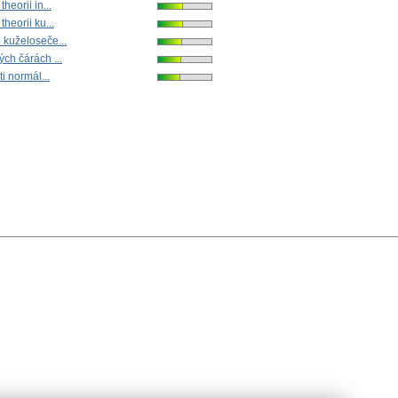
heorii in...
theorii ku...
 kuželoseče...
ých čárách ...
ti normál...