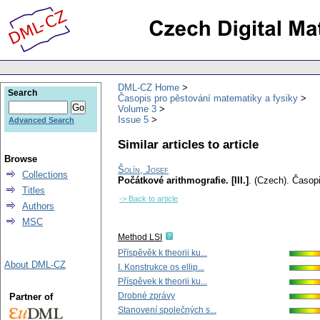
DML-CZ Home
Search
Časopis pro pěstování matematiky a fysiky
Volume 3
Issue 5
Advanced Search
Similar articles to article
Browse
Šolín, Josef
Collections
Počátkové arithmografie. [III.]
.
(Czech).
Časopi
Titles
-> Back to article
Authors
MSC
Method LSI
Příspěvěk k theorii ku...
About DML-CZ
I. Konstrukce os ellip...
Příspěvek k theorii ku...
Drobné zprávy
Partner of
Stanovení společných s...