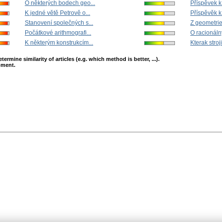
O některých bodech geo...
Příspěvek k t
K jedné větě Petrově o...
Příspěvěk k 
Stanovení společných s...
Z geometrie
Počátkové arithmografi...
O racionáln
K některým konstrukcím...
Kterak stroji
mine similarity of articles (e.g. which method is better, ...).
opment.