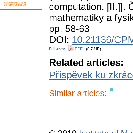
computation. [II.]].
Č
mathematiky a fysi
pp. 58-63
DOI:
10.21136/CPM
Full entry
|
PDF
(0.7 MB)
Related articles:
Příspěvek ku zkráce
Similar articles: