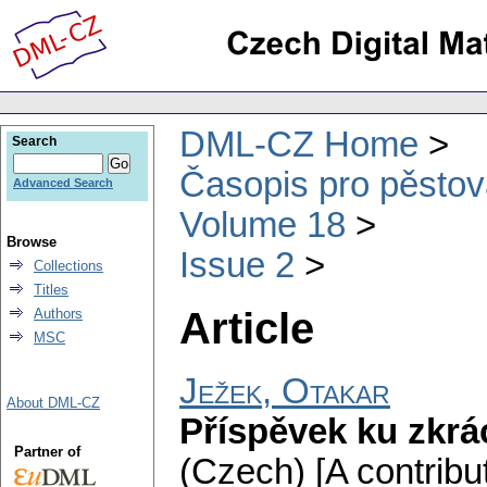
DML-CZ Home
Search
Časopis pro pěstov
Advanced Search
Volume 18
Browse
Issue 2
Collections
Titles
Article
Authors
MSC
Ježek, Otakar
About DML-CZ
Příspěvek ku zkrác
Partner of
(Czech) [A contribut