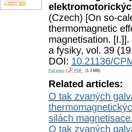
elektromotorických
(Czech) [On so-ca
thermomagnetic eff
magnetisation. [I.]].
a fysiky
,
vol. 39 (19
DOI:
10.21136/CPM
Full entry
|
PDF
(1.3 MB)
Related articles:
O tak zvaných gal
thermomagnetických
silách magnetisace. 
O tak zvaných gal