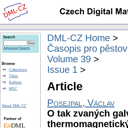
DML-CZ Home
Search
Časopis pro pěstov
Advanced Search
Volume 39
Browse
Issue 1
Collections
Titles
Article
Authors
MSC
Posejpal, Václav
About DML-CZ
O tak zvaných ga
Partner of
thermomagnetický