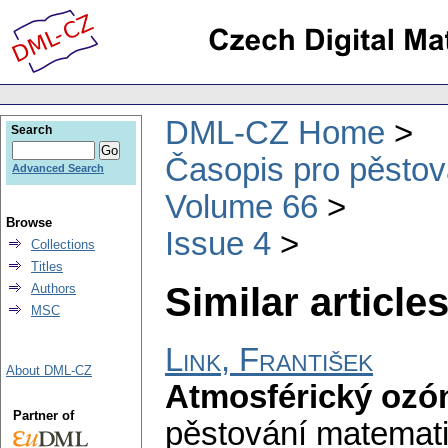
DML-CZ Home
Search
Časopis pro pěstov
Advanced Search
Volume 66
Browse
Issue 4
Collections
Titles
Similar articles
Authors
MSC
Link, František
About DML-CZ
Atmosférický ozó
Partner of
pěstování matemati