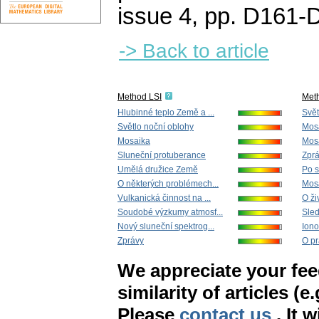
issue 4
,
pp. D161-
-> Back to article
Method LSI
Met
Hlubinné teplo Země a ...
Svět
Světlo noční oblohy
Mosa
Mosaika
Mos
Sluneční protuberance
Zpr
Umělá družice Země
Po s
O některých problémech...
Mos
Vulkanická činnost na ...
O ži
Soudobé výzkumy atmosf...
Sled
Nový sluneční spektrog...
Iono
Zprávy
O pr
We appreciate your fe
similarity of articles (e
Please
contact us
. It 