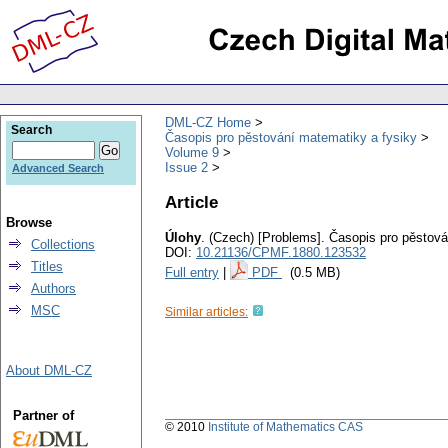
DML-CZ Home
Search
Časopis pro pěstování matematiky a fysiky
Volume 9
Issue 2
Advanced Search
Article
Browse
Úlohy
.
(Czech) [Problems].
Časopis pro pěstová
Collections
DOI:
10.21136/CPMF.1880.123532
Titles
Full entry
|
PDF
(0.5 MB)
Authors
MSC
Similar articles:
About DML-CZ
Partner of
© 2010
Institute of Mathematics CAS