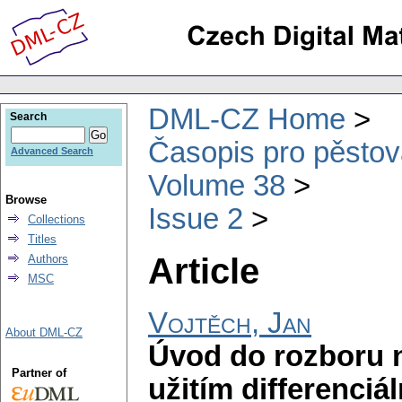
DML-CZ Home
Search
Časopis pro pěstov
Advanced Search
Volume 38
Browse
Issue 2
Collections
Titles
Article
Authors
MSC
Vojtěch, Jan
About DML-CZ
Úvod do rozboru n
Partner of
užitím differenciál