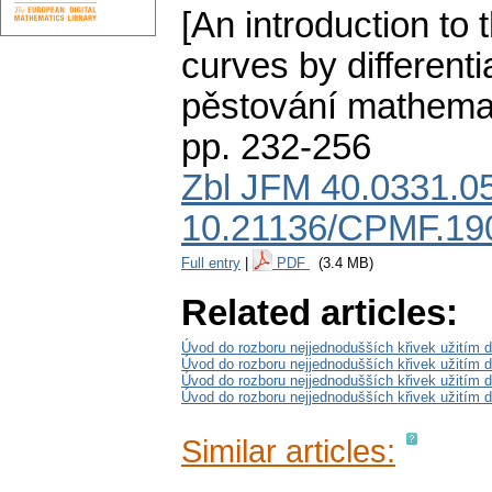
[An introduction to 
curves by differential
pěstování mathemat
pp. 232-256
Zbl JFM 40.0331.0
10.21136/CPMF.19
Full entry
|
PDF
(3.4 MB)
Related articles:
Úvod do rozboru nejjednodušších křivek užitím dif
Úvod do rozboru nejjednodušších křivek užitím dif
Úvod do rozboru nejjednodušších křivek užitím dif
Úvod do rozboru nejjednodušších křivek užitím di
Similar articles: