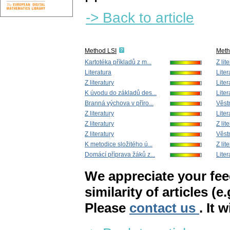
-> Back to article
Method LSI
Met
Kartotéka příkladů z m...
Z lit
Literatura
Liter
Z literatury
Liter
K úvodu do základů des...
Liter
Branná výchova v příro...
Věstn
Z literatury
Liter
Z literatury
Z lit
Z literatury
Věstn
K metodice složitého ú...
Z lit
Domácí příprava žáků z...
Liter
We appreciate your fe
similarity of articles (e
Please
contact us
. It 