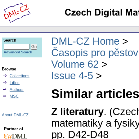
DML-CZ Home
Search
Časopis pro pěstov
Advanced Search
Volume 62
Browse
Issue 4-5
Collections
Titles
Similar articles
Authors
MSC
Z literatury
.
(Czech
About DML-CZ
matematiky a fysik
Partner of
pp. D42-D48