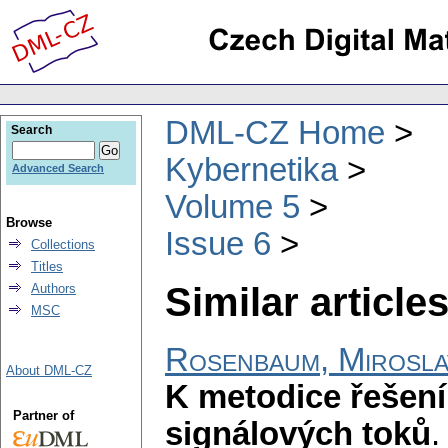
DML-CZ Home
Search
Kybernetika
Advanced Search
Volume 5
Browse
Issue 6
Collections
Titles
Similar articles
Authors
MSC
Rosenbaum, Mirosla
About DML-CZ
K metodice řešení
Partner of
signálových toků