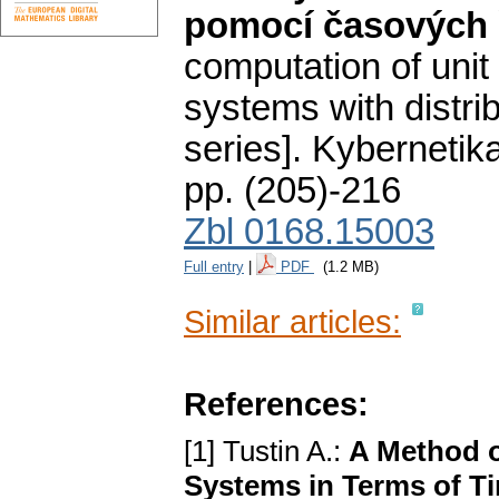
pomocí časových 
computation of uni
systems with distr
series].
Kybernetik
pp. (205)-216
Zbl 0168.15003
Full entry
|
PDF
(1.2 MB)
Similar articles:
References:
[1] Tustin A.:
A Method o
Systems in Terms of T