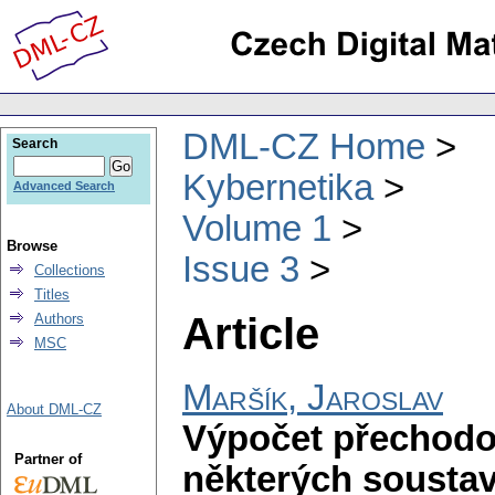
DML-CZ Home
Search
Kybernetika
Advanced Search
Volume 1
Browse
Issue 3
Collections
Titles
Article
Authors
MSC
Maršík, Jaroslav
About DML-CZ
Výpočet přechodov
Partner of
některých soustav