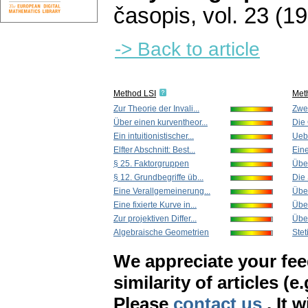
časopis
,
vol. 23 (1
-> Back to article
Method LSI
Met
Zur Theorie der Invali...
Zwei
Über einen kurventheor...
Die 
Ein intuitionistischer...
Uebe
Elfter Abschnitt: Best...
Eine
§ 25. Faktorgruppen
Über
§ 12. Grundbegriffe üb...
Die 
Eine Verallgemeinerung...
Über
Eine fixierte Kurve in...
Über
Zur projektiven Differ...
Über
Algebraische Geometrien
Stet
We appreciate your fe
similarity of articles (e
Please
contact us
. It 