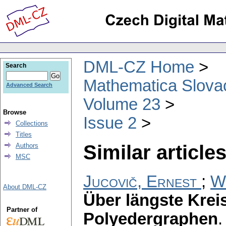
DML-CZ Home
Search
Mathematica Slova
Advanced Search
Volume 23
Browse
Issue 2
Collections
Titles
Similar articles
Authors
MSC
Jucovič, Ernest
;
W
About DML-CZ
Über längste Krei
Partner of
Polyedergraphen