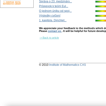
Správa o 23. medzináro...
Príspevok k teórii Eul...
O jednom úniku od spoj...
Výsledky cvičení
1. kapitola. Dirichlet...
We appreciate your feedback to the methods which deter
Please
contact us
. It will be helpful for future devel
-> Back to article
© 2010
Institute of Mathematics CAS