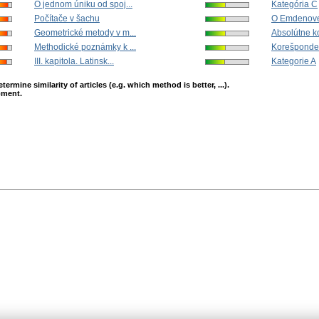
O jednom úniku od spoj...
Kategória C
Počítače v šachu
O Emdenovej
Geometrické metody v m...
Absolútne k
Methodické poznámky k ...
Korešponden
III. kapitola. Latinsk...
Kategorie A
mine similarity of articles (e.g. which method is better, ...).
opment.