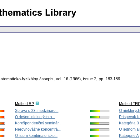
atematicko-fyzikálny časopis
,
vol. 16 (1966), issue 2
,
pp. 183-186
Method RP
Method TFI
Správa o 23. medzináro...
O niektorých 
O riešení niektorých n...
Príspevok k t
Korešpondenčný seminár...
Kategória B
Nerovnovážne koncentrá...
O jednom alg
O istom kombinatoricko...
Kategorie A