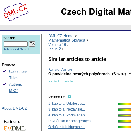
DML-CZ Home
Search
Mathematica Slovaca
Volume 16
Issue 2
Advanced Search
Similar articles to article
Browse
Kotzig, Anton
Collections
O pravidelne pestrých polyédroch
.
(Slovak).
M
Titles
-> Back to article
Authors
MSC
Method LSI
1. kapitola. Udalosť a...
About DML-CZ
3. kapitola. Nezávislé...
4. kapitola. Podmienen...
Poznámka k homogénnym ...
Partner of
O riešení niektorých n...