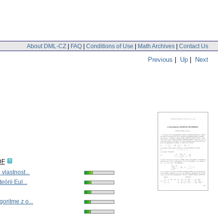
About DML-CZ
|
FAQ
|
Conditions of Use
|
Math Archives
|
Contact Us
Previous
|
Up
|
Next
DF
vlastnost...
eórii Eul...
oritme z o...