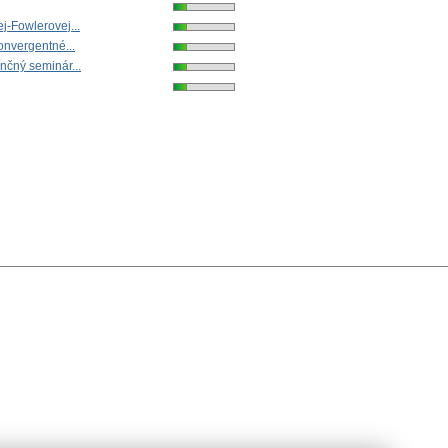
-Fowlerovej...
onvergentné...
čný seminár...