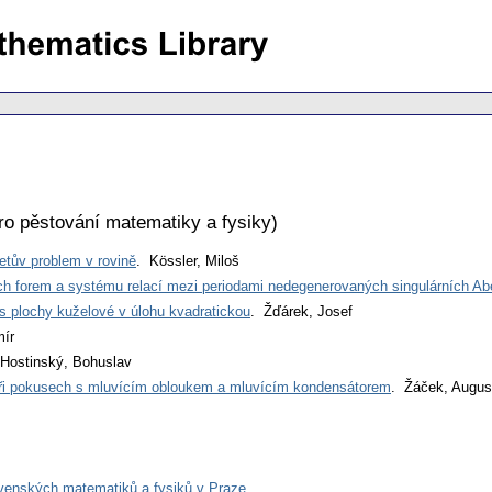
ro pěstování matematiky a fysiky
)
letův problem v rovině
. Kössler, Miloš
h forem a systému relací mezi periodami nedegenerovaných singulárních Abel
s plochy kuželové v úlohu kvadratickou
. Žďárek, Josef
mír
 Hostinský, Bohuslav
při pokusech s mluvícím obloukem a mluvícím kondensátorem
. Žáček, Augus
venských matematiků a fysiků v Praze
.