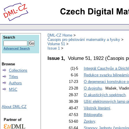
DML-CZ Home
Search
Časopis pro pěstování matematiky a fysiky
Volume 51
Issue 1
Advanced Search
Issue 1,
Volume 51, 1922
(
Časopis p
Browse
(1)-5
Integrál Cauchyův a Dirich
Collections
6-16
Redukce svazku bilineárníc
Titles
17-23
O degeneraci konstrukce o
Authors
23-28
O dvojrohu
. Mašek, Vladi
MSC
28-37
O akustických spektrech
.
38-39
Užití elektronových lamp 
About DML-CZ
40-47
Věstník literární
.
47-53
Bibliografie
.
Partner of
53-60
Zprávy
.
61-64
Stanovy Jednoty českoslo