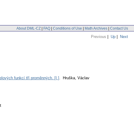
About DML-CZ
|
FAQ
|
Conditions of Use
|
Math Archives
|
Contact Us
Previous
|
Up
|
Next
ových funkcí tří proměnných. [I.]
. Hruška, Václav
t