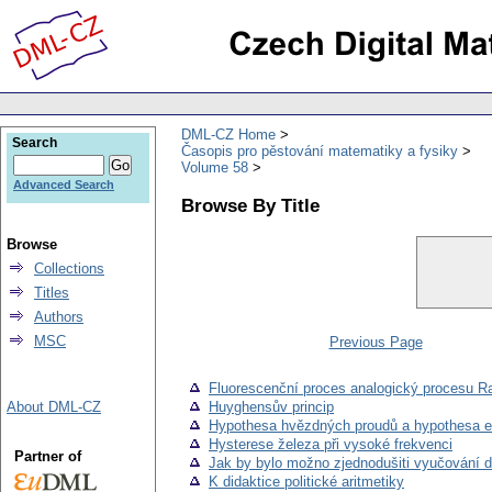
DML-CZ Home
Search
Časopis pro pěstování matematiky a fysiky
Volume 58
Advanced Search
Browse By Title
Browse
Collections
Titles
Authors
MSC
Previous Page
Fluorescenční proces analogický procesu 
About DML-CZ
Huyghensův princip
Hypothesa hvězdných proudů a hypothesa el
Hysterese železa při vysoké frekvenci
Partner of
Jak by bylo možno zjednodušiti vyučování de
K didaktice politické aritmetiky