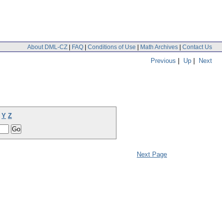
About DML-CZ
|
FAQ
|
Conditions of Use
|
Math Archives
|
Contact Us
Previous
|
Up
|
Next
Y
Z
Next Page