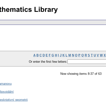
A
B
C
D
E
F
G
H
I
J
K
L
M
N
O
P
Q
R
S
T
U
V
W
X
Or enter the first few letters:
Now showing items 8-37 of 63
Ramanovu
ipsoidální
skriptivní geometrii