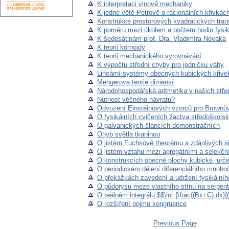
K interpretaci vlnové mechaniky
K jedné větě Petrově o racionálních křivkách
Konstrukce prostorových kvadratických tra
K poměru mezi úkolem a počtem hodin fysik
K šedesátinám prof. Dra. Vladimíra Nováka
K teorii kornoidy
K teorii mechanického vyrovnávání
K výpočtu střední chyby pro jedničku váhy
Lineární systémy obecných kubických křivek 
Mengerova teorie dimensí
Národohospodářská aritmetika v našich stř
Nutnost věčného návratu?
Odvození Einsteinových vzorců pro Brownův
O fysikálních cvičeních žactva středoškols
O galvanických článcích demonstračních
Ohyb světla tkaninou
O jistém Fuchsově theorému a zdánlivých sing
O jistém vztahu mezi agregátními a selekční
O konstrukcích obecné plochy kubické, urče
O periodickém dělení diferenciálního mnoho
O překážkách zavedení a udržení fysikálníh
O půdorysu meze vlastního stínu na serpen
O reálném integrálu $$\int {\frac{(Bx+C),d
O rozšíření pojmu kongruence
Previous Page