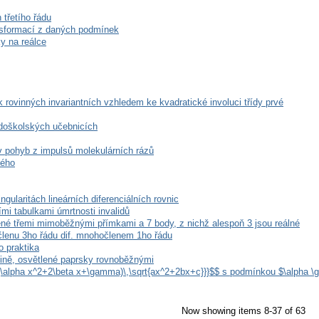
 třetího řádu
nsformací z daných podmínek
y na reálce
rovinných invariantních vzhledem ke kvadratické involuci třídy prvé
edoškolských učebnicích
 pohyb z impulsů molekulárních rázů
kého
ularitách lineárních diferenciálních rovnic
mi tabulkami úmrtnosti invalidů
né třemi mimoběžnými přímkami a 7 body, z nichž alespoň 3 jsou reálné
členu 3ho řádu dif. mnohočlenem 1ho řádu
o praktika
tině, osvětlené paprsky rovnoběžnými
x}{(\alpha x^2+2\beta x+\gamma)\,\sqrt{ax^2+2bx+c}}}$$ s podmínkou $\alpha 
Now showing items 8-37 of 63