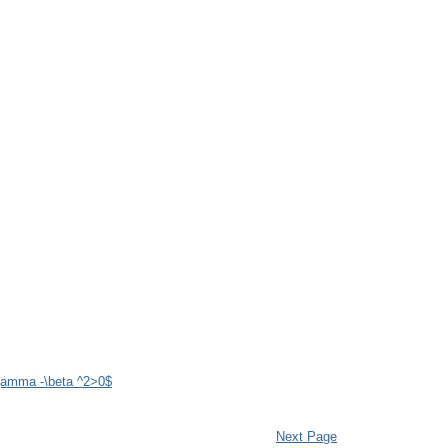
\gamma -\beta ^2>0$
Next Page