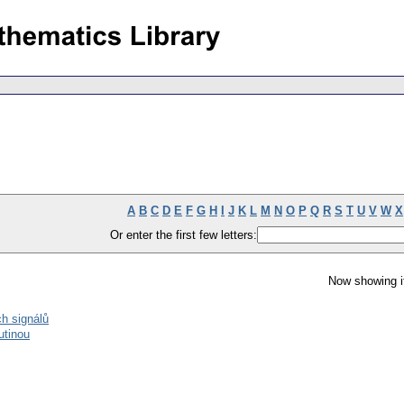
A
B
C
D
E
F
G
H
I
J
K
L
M
N
O
P
Q
R
S
T
U
V
W
X
Or enter the first few letters:
Now showing i
h signálů
utinou