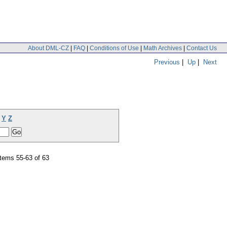
About DML-CZ
|
FAQ
|
Conditions of Use
|
Math Archives
|
Contact Us
Previous
|
Up
|
Next
Y
Z
tems 55-63 of 63