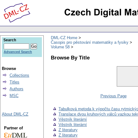
DML-CZ Home
Search
Časopis pro pěstování matematiky a fysiky
Volume 58
Advanced Search
Browse By Title
Browse
Collections
Titles
Authors
MSC
Previous Page
Tabulková metoda k výpočtu času rytmickýc
About DML-CZ
Translace dvou kruhových válců vazkou tek
Věstník literární
Věstník literární
Partner of
Z literatury
Z literatury