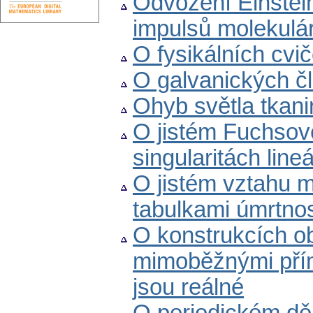
Odvození Einstei
impulsů molekulá
O fysikálních cvi
O galvanických č
Ohyb světla tkan
O jistém Fuchsov
singularitách line
O jistém vztahu m
tabulkami úmrtnost
O konstrukcích o
mimoběžnými přím
jsou reálné