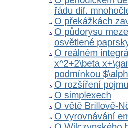
O periodickém dě
řádu dif. mnohoč
O překážkách zave
O půdorysu meze v
osvětlené paprsk
O reálném integrál
x^2+2\beta x+\ga
podmínkou $\alph
O rozšíření pojm
O simplexech
O větě Brillově-
O vyrovnávání em
O Wilczynského h