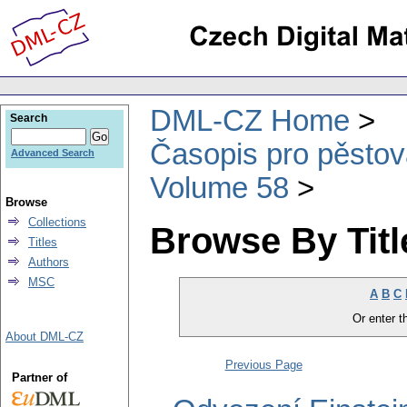
DML-CZ Home
Search
Časopis pro pěstov
Advanced Search
Volume 58
Browse
Collections
Browse By Titl
Titles
Authors
MSC
A
B
C
Or enter th
About DML-CZ
Previous Page
Partner of