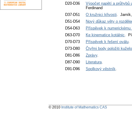
D20-D36
Výpočet napětí a průhybů u
Ferdinand
D37-D51
O kružnici křivosti
. Jarník
D51-D54
Nový důkaz věty o rozdělen
D54-D63
Příspěvek k numerickému ř
D63-D70
Ke kinematice kotálnic
. P
D70-D73
Příspěvek k řešení oválu
.
D73-D80
Čtyřmi body položiti kuže
D81-D86
Zprávy
.
D87-D90
Literatura
.
D91-D96
Spolkový věstník
.
© 2010
Institute of Mathematics CAS