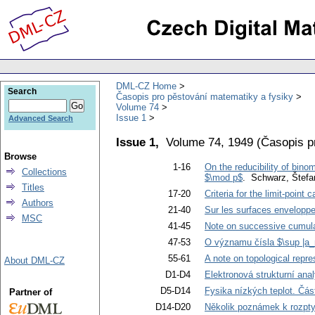
DML-CZ Home
Search
Časopis pro pěstování matematiky a fysiky
Volume 74
Issue 1
Advanced Search
Issue 1,
Volume 74, 1949
(
Časopis p
Browse
1-16
On the reducibility of bino
Collections
$\mod p$
. Schwarz, Štefa
Titles
17-20
Criteria for the limit-point 
Authors
21-40
Sur les surfaces envelopp
MSC
41-45
Note on successive cumula
47-53
O významu čísla $\sup |a_n
55-61
A note on topological repres
About DML-CZ
D1-D4
Elektronová strukturní ana
D5-D14
Fysika nízkých teplot. Čás
Partner of
D14-D20
Několik poznámek k rozpty