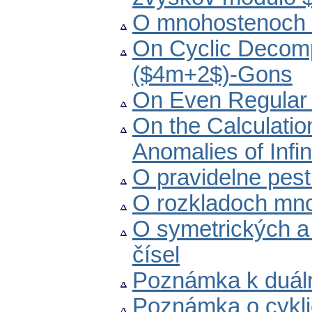
O mnohostenoch be
On Cyclic Decomp
($4m+2$)-Gons
On Even Regular 
On the Calculation
Anomalies of Infin
O pravidelne pes
O rozkladoch mn
O symetrických a
čísel
Poznámka k duál
Poznámka o cykli