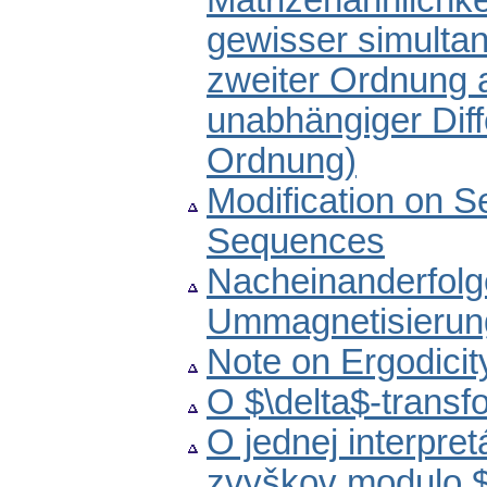
Matrizenähnlichke
gewisser simultan
zweiter Ordnung 
unabhängiger Diff
Ordnung)
Modification on S
Sequences
Nacheinanderfol
Ummagnetisierung
Note on Ergodicit
O $\delta$-transf
O jednej interpret
zvyškov modulo 