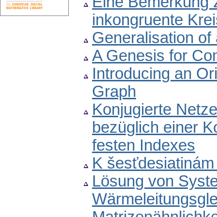
Eine Bemerkung 
inkongruente Kre
Generalisation of
A Genesis for Com
Introducing an Or
Graph
Konjugierte Netze 
bezüglich einer 
festen Indexes
K šesťdesiatinám
Lösung von Syste
Wärmeleitungsgle