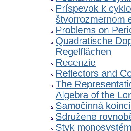
Príspevok k cykl
štvorrozmernom e
Problems on Peri
Quadratische Dop
Regelflächen
Recenzie
Reflectors and Co
The Representation
Algebra of the Lo
Samočinná koinci
Sdružené rovnob
Styk monosystémů