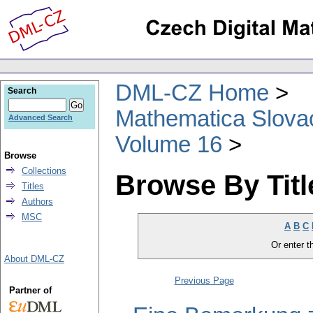
DML-CZ Home
Search
Mathematica Slova
Advanced Search
Volume 16
Browse
Collections
Browse By Titl
Titles
Authors
MSC
A
B
C
Or enter th
About DML-CZ
Previous Page
Partner of