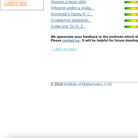
Hranice a meze vědy
Výtvarné umění a výuka...
Komentář k článku R. L...
O nӗkterých didaktický...
O díle prof. Dr. Fr. Z...
We appreciate your feedback to the methods which deter
Please
contact us
. It will be helpful for future devel
-> Back to article
© 2010
Institute of Mathematics CAS