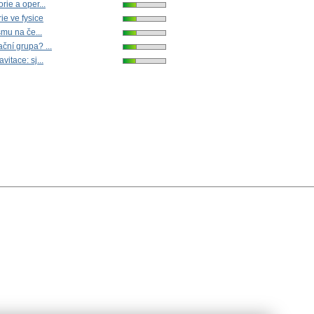
rie a oper...
ie ve fysice
smu na če...
ční grupa? ...
vitace: sj...