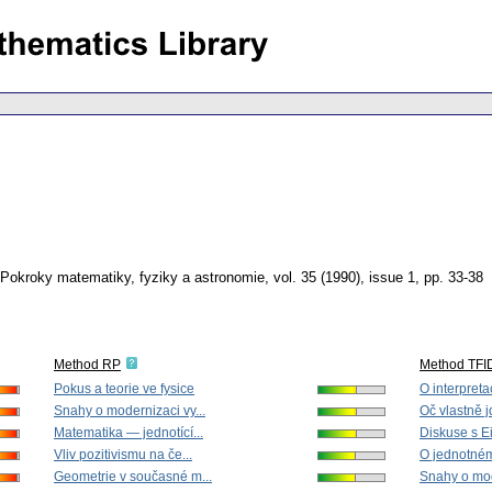
Pokroky matematiky, fyziky a astronomie
,
vol. 35 (1990), issue 1
,
pp. 33-38
Method RP
Method TFI
Pokus a teorie ve fysice
O interpretac
Snahy o modernizaci vy...
Oč vlastně jd
Matematika — jednotící...
Diskuse s Ei
Vliv pozitivismu na če...
O jednotném 
Geometrie v současné m...
Snahy o mod