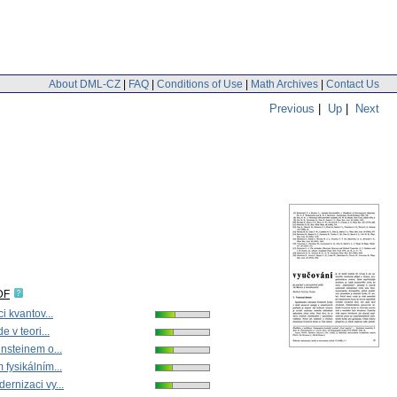
About DML-CZ
|
FAQ
|
Conditions of Use
|
Math Archives
|
Contact Us
Previous
|
Up
|
Next
DF
i kvantov...
e v teori...
nsteinem o...
fysikálním...
ernizaci vy...