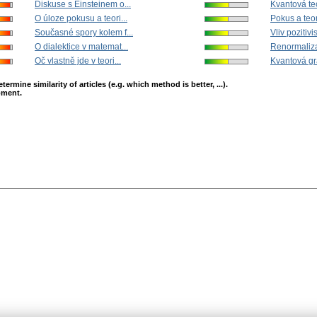
Diskuse s Einsteinem o...
Kvantová teo
O úloze pokusu a teori...
Pokus a teor
Současné spory kolem f...
Vliv pozitivi
O dialektice v matemat...
Renormaliza
Oč vlastně jde v teori...
Kvantová gra
mine similarity of articles (e.g. which method is better, ...).
opment.