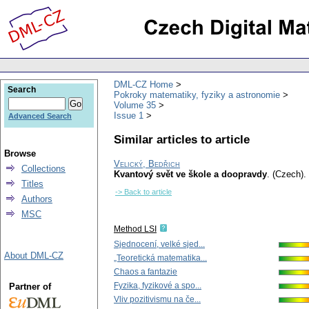
DML-CZ Home
Search
Pokroky matematiky, fyziky a astronomie
Volume 35
Issue 1
Advanced Search
Similar articles to article
Browse
Velický, Bedřich
Collections
Kvantový svět ve škole a doopravdy
.
(Czech).
Titles
-> Back to article
Authors
MSC
Method LSI
Sjednocení, velké sjed...
About DML-CZ
„Teoretická matematika...
Chaos a fantazie
Fyzika, fyzikové a spo...
Partner of
Vliv pozitivismu na če...