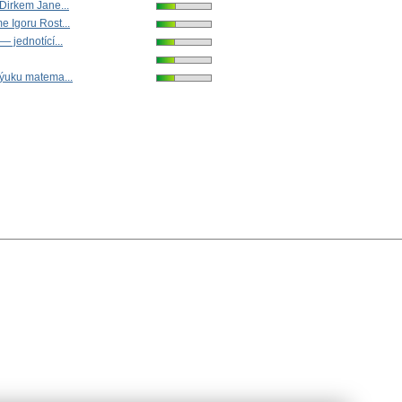
Dirkem Jane...
 Igoru Rost...
 jednotící...
ýuku matema...