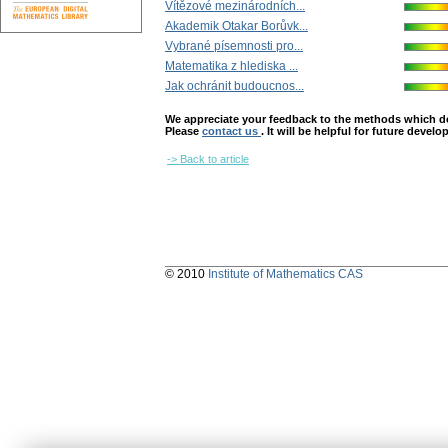
Vítězové mezinárodních...
Akademik Otakar Borůvk...
Vybrané písemnosti pro...
Matematika z hlediska ...
Jak ochránit budoucnos...
We appreciate your feedback to the methods which deter
Please
contact us
. It will be helpful for future devel
-> Back to article
© 2010
Institute of Mathematics CAS