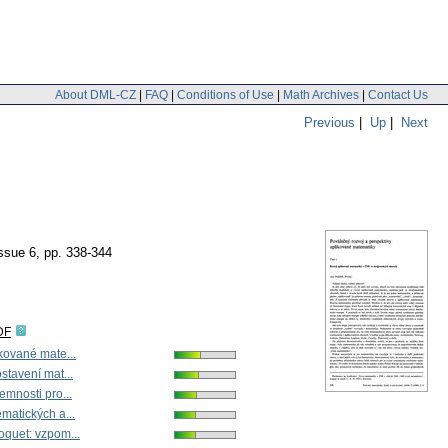
About DML-CZ
|
FAQ
|
Conditions of Use
|
Math Archives
|
Contact Us
Previous
|
Up
|
Next
issue 6
,
pp. 338-344
DF
kované mate...
stavení mat...
emnosti pro...
matických a...
quet: vzpom...