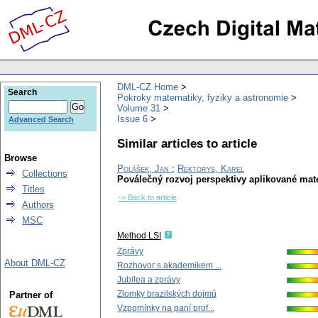
DML-CZ Home
Search
Pokroky matematiky, fyziky a astronomie
Volume 31
Issue 6
Advanced Search
Similar articles to article
Browse
Polášek, Jan
;
Rektorys, Karel
Collections
Poválečný rozvoj perspektivy aplikované mat
Titles
-> Back to article
Authors
MSC
Method LSI
Zprávy
About DML-CZ
Rozhovor s akademikem ...
Jubilea a zprávy
Zlomky brazilských dojmû
Partner of
Vzpomínky na paní prof...