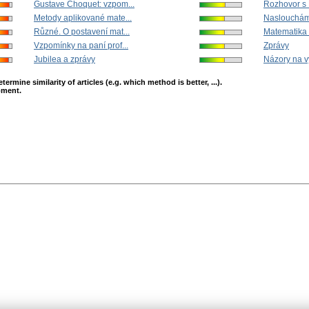
Gustave Choquet: vzpom...
Rozhovor s 
Metody aplikované mate...
Nasloucháme
Různé. O postavení mat...
Matematika —
Vzpomínky na paní prof...
Zprávy
Jubilea a zprávy
Názory na v
mine similarity of articles (e.g. which method is better, ...).
opment.