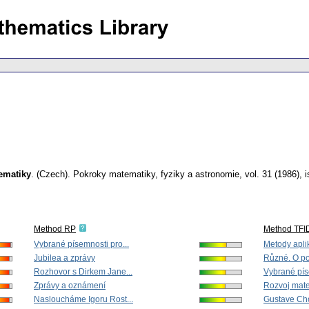
ematiky
.
(Czech).
Pokroky matematiky, fyziky a astronomie
,
vol. 31 (1986), 
Method RP
Method TFI
Vybrané písemnosti pro...
Metody apli
Jubilea a zprávy
Různé. O po
Rozhovor s Dirkem Jane...
Vybrané pís
Zprávy a oznámení
Rozvoj mate
Nasloucháme Igoru Rost...
Gustave Cho