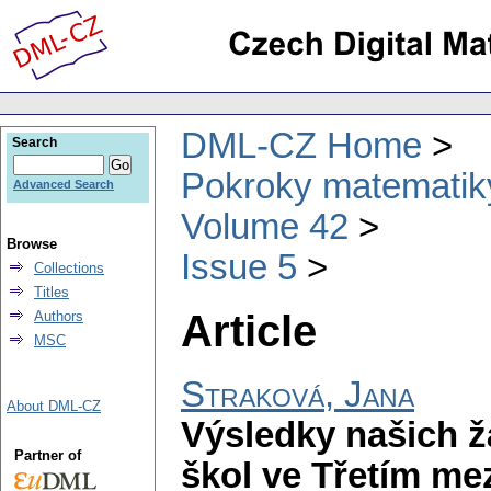
DML-CZ Home
Search
Pokroky matematiky
Advanced Search
Volume 42
Browse
Issue 5
Collections
Titles
Article
Authors
MSC
Straková, Jana
About DML-CZ
Výsledky našich ž
Partner of
škol ve Třetím m