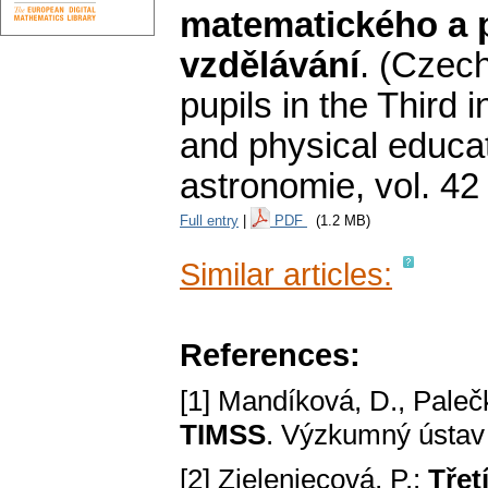
matematického a 
vzdělávání
.
(Czech
pupils in the Third 
and physical educat
astronomie
,
vol. 42
Full entry
|
PDF
(1.2 MB)
Similar articles:
References:
[1] Mandíková, D., Paleč
TIMSS
. Výzkumný ústav
[2] Zieleniecová, P.:
Třet