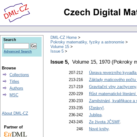
DML-CZ Home
Search
Pokroky matematiky, fyziky a astronomie
Volume 15
Issue 5
Advanced Search
Issue 5,
Volume 15, 1970
(
Pokroky m
Browse
207-212
Úprava reverzního kyvadla 
Collections
213-216
Základy maticového počtu
Titles
217-219
Gravitační vlny zachyceny
Authors
220-229
Růst matematické literární 
MSC
230-233
Zaměstnání, kvalifikace a
233-235
[Zprávy]
.
About DML-CZ
236-242
Jubilea
.
243-245
Ze života JČSMF
.
Partner of
246
Nové knihy
.