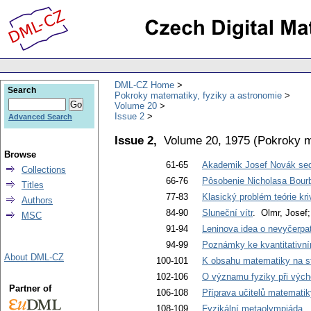
DML-CZ Home
Search
Pokroky matematiky, fyziky a astronomie
Volume 20
Issue 2
Advanced Search
Issue 2,
Volume 20, 1975
(
Pokroky m
Browse
61-65
Akademik Josef Novák sed
Collections
66-76
Pôsobenie Nicholasa Bour
Titles
77-83
Klasický problém teórie kri
Authors
84-90
Sluneční vítr
. Olmr, Josef;
MSC
91-94
Leninova idea o nevyčerpat
94-99
Poznámky ke kvantitativn
About DML-CZ
100-101
K obsahu matematiky na stř
102-106
O významu fyziky při výc
Partner of
106-108
Příprava učitelů matematik
108-109
Fyzikální metaolympiáda
. 