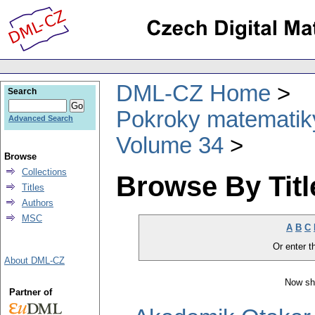
DML-CZ Home
Search
Pokroky matematiky
Advanced Search
Volume 34
Browse
Collections
Browse By Titl
Titles
Authors
MSC
A
B
C
Or enter th
About DML-CZ
Now sh
Partner of