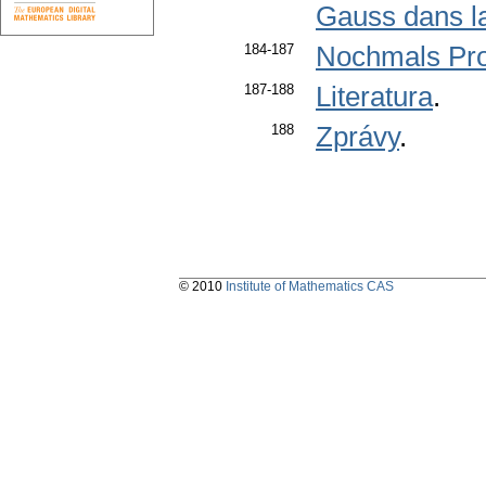
Gauss dans la
184-187
Nochmals Pro
187-188
Literatura
.
188
Zprávy
.
© 2010
Institute of Mathematics CAS