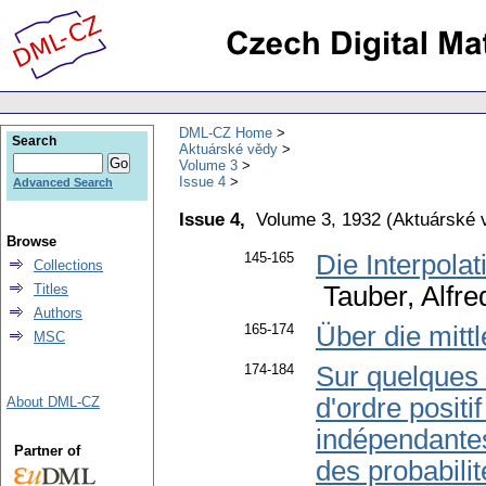
DML-CZ Home
Search
Aktuárské vědy
Volume 3
Issue 4
Advanced Search
Issue 4,
Volume 3, 1932
(
Aktuárské 
Browse
145-165
Die Interpola
Collections
Titles
Tauber, Alfre
Authors
165-174
Über die mitt
MSC
174-184
Sur quelques 
d'ordre positi
About DML-CZ
indépendantes
Partner of
des probabili