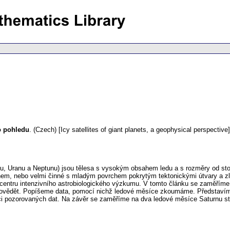
o pohledu
.
(Czech) [Icy satellites of giant planets, a geophysical perspective]
rnu, Uranu a Neptunu) jsou tělesa s vysokým obsahem ledu a s rozměry od sto
em, nebo velmi činné s mladým povrchem pokrytým tektonickými útvary a zl
 centru intenzivního astrobiologického výzkumu. V tomto článku se zaměříme
 odpovědět. Popíšeme data, pomocí nichž ledové měsíce zkoumáme. Představ
i pozorovaných dat. Na závěr se zaměříme na dva ledové měsíce Saturnu sto