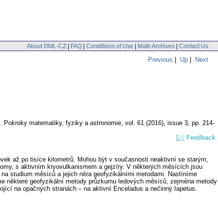
About DML-CZ
|
FAQ
|
Conditions of Use
|
Math Archives
|
Contact Us
Previous
|
Up
|
Next
.
Pokroky matematiky, fyziky a astronomie
,
vol. 61 (2016), issue 3
,
pp. 214-
Feedback
vek až po tisíce kilometrů. Mohou být v současnosti neaktivní se starým,
omy, s aktivním kryovulkanismem a gejzíry. V některých měsících jsou
 na studium měsíců a jejich nitra geofyzikálními metodami. Nastíníme
íme některé geofyzikální metody průzkumu ledových měsíců, zejména metody
jící na opačných stranách – na aktivní Enceladus a nečinný Iapetus.