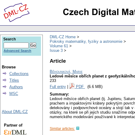
DML-CZ Home
Search
Pokroky matematiky, fyziky a astronomie
Volume 61
Issue 3
Advanced Search
Article
Browse
Běhounková, Marie
Collections
Ledové měsíce obřích planet z geofyzikálníh
Titles
233
Full entry
|
PDF
(6.6 MB)
Authors
MSC
Summary:
Ledové měsíce obřích planet (tj. Jupiteru, Satu
prachem a impaktovými krátery pokrytým povrch
detekovány i podpovrchové oceány a stojí tak v
About DML-CZ
otázky, na které se při jejich studiu snažíme
numerického modelování používané k interpretac
Partner of
Similar articles: