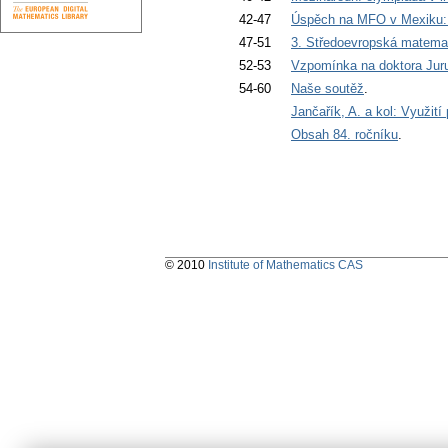
42-47
Úspěch na MFO v Mexiku: 
47-51
3. Středoevropská matema
52-53
Vzpomínka na doktora Jur
54-60
Naše soutěž
.
Jančařík, A. a kol: Využit
Obsah 84. ročníku
.
© 2010
Institute of Mathematics CAS