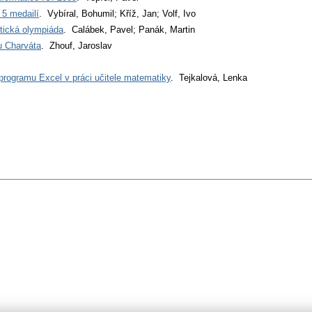
5 medailí
. Vybíral, Bohumil; Kříž, Jan; Volf, Ivo
tická olympiáda
. Calábek, Pavel; Panák, Martin
u Charváta
. Zhouf, Jaroslav
í programu Excel v práci učitele matematiky
. Tejkalová, Lenka