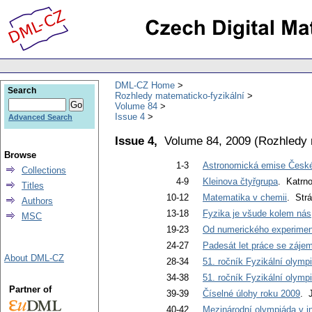
DML-CZ Home
Search
Rozhledy matematicko-fyzikální
Volume 84
Issue 4
Advanced Search
Issue 4,
Volume 84, 2009
(
Rozhledy 
Browse
1-3
Astronomická emise České
Collections
4-9
Kleinova čtyřgrupa
. Katrno
Titles
10-12
Matematika v chemii
. Str
Authors
13-18
Fyzika je všude kolem nás
MSC
19-23
Od numerického experimen
24-27
Padesát let práce se zájem
About DML-CZ
28-34
51. ročník Fyzikální olympi
34-38
51. ročník Fyzikální olymp
Partner of
39-39
Číselné úlohy roku 2009
. 
40-42
Mezinárodní olympiáda v i