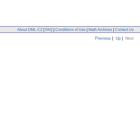
About DML-CZ
|
FAQ
|
Conditions of Use
|
Math Archives
|
Contact Us
Previous
|
Up
|
Next