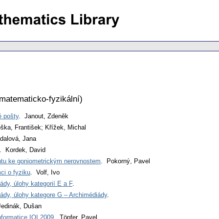
matematicko-fyzikální
)
 pošty
. Janout, Zdeněk
ška, František; Křížek, Michal
ádalová, Jana
. Kordek, David
tu ke goniometrickým nerovnostem
. Pokorný, Pavel
ci o fyziku
. Volf, Ivo
ády, úlohy kategorií E a F
.
iády, úlohy kategore G – Archimédiády
.
Jedinák, Dušan
nformatice IOI 2009
. Töpfer, Pavel