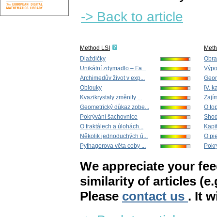
-> Back to article
Method LSI
Met
Dlaždičky
Obra
Unikátní zdymadlo – Fa...
Výpo
Archimedův život v exp...
Geome
Oblouky
IV. k
Kvazikrystaly změnily ...
Zajím
Geometrický důkaz zobe...
O top
Pokrývání šachovnice
Shod
O fraktálech a úlohách...
Kapit
Několik jednoduchých ú...
O pie
Pythagorova věta coby ...
Pokr
We appreciate your fe
similarity of articles (e
Please
contact us
. It 