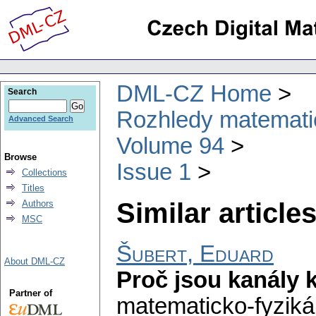
DML-CZ Home
Search
Rozhledy matematic
Advanced Search
Volume 94
Browse
Issue 1
Collections
Titles
Similar articles
Authors
MSC
Šubert, Eduard
About DML-CZ
Proč jsou kanály 
Partner of
matematicko-fyziká