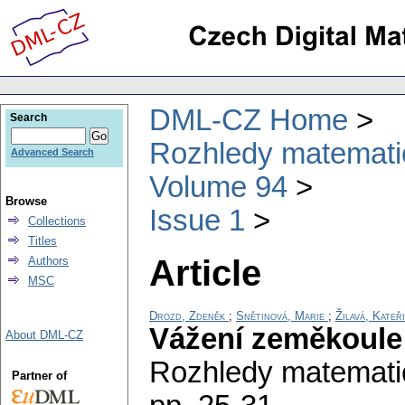
DML-CZ Home
Search
Rozhledy matematic
Advanced Search
Volume 94
Browse
Issue 1
Collections
Titles
Article
Authors
MSC
Drozd, Zdeněk
;
Snětinová, Marie
;
Žilavá, Kateř
Vážení zeměkoule
About DML-CZ
Rozhledy matematic
Partner of