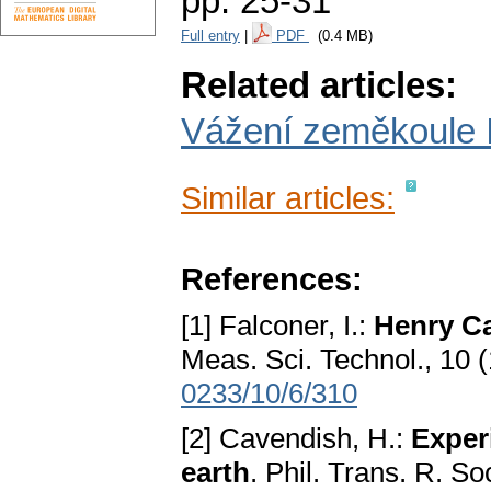
pp. 25-31
Full entry
|
PDF
(0.4 MB)
Related articles:
Vážení zeměkoule I
Similar articles:
References:
[1] Falconer, I.:
Henry C
Meas. Sci. Technol., 10 
0233/10/6/310
[2] Cavendish, H.:
Exper
earth
. Phil. Trans. R. S