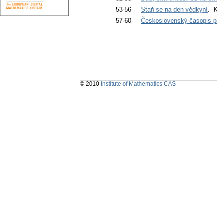
53-56
Staň se na den vědkyní
. K
57-60
Československý časopis pr
© 2010
Institute of Mathematics CAS