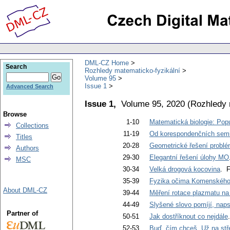
DML-CZ Home
Search
Rozhledy matematicko-fyzikální
Volume 95
Issue 1
Advanced Search
Issue 1,
Volume 95, 2020
(
Rozhledy 
Browse
1-10
Matematická biologie: Pop
Collections
11-19
Od korespondenčních semi
Titles
20-28
Geometrické řešení problé
Authors
29-30
Elegantní řešení úlohy MO
MSC
30-34
Velká drogová kocovina
. F
35-39
Fyzika očima Komenskéh
About DML-CZ
39-44
Měření rotace plazmatu 
44-49
Slyšené slovo pomíjí, naps
Partner of
50-51
Jak dostříknout co nejdále
52-53
Buď, čím chceš. Už na stř