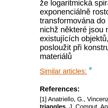
že logaritmická spi
exponenciálně ros
transformována do 
nichž některé jsou 
existujících objekt
posloužit při konstr
materiálů
Similar articles:
References:
[1] Anatriello, G., Vincen
triangles
. J. Comput. Ap