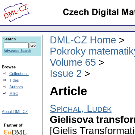
DML-CZ Home
Search
Pokroky matematiky
Advanced Search
Volume 65
Browse
Issue 2
Collections
Titles
Article
Authors
MSC
Spíchal, Luděk
About DML-CZ
Gielisova transfor
Partner of
[Gielis Transformati