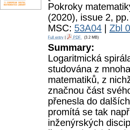
Pokroky matematiky
(2020), issue 2
,
pp.
MSC:
53A04
|
Zbl 
Full entry
|
PDF
(3.2 MB)
Summary:
Logaritmická spirá
studována z mnoha 
matematiků, z nichž
značnou část svého
přenesla do dalších
promítá se tak např.
inženýrských discip