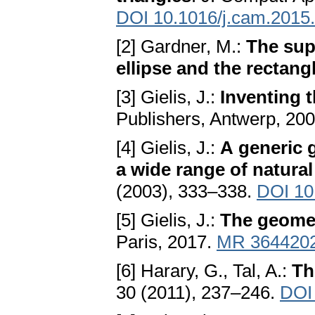
DOI 10.1016/j.cam.2015
[2] Gardner, M.:
The supe
ellipse and the rectang
[3] Gielis, J.:
Inventing t
Publishers, Antwerp, 200
[4] Gielis, J.:
A generic 
a wide range of natura
(2003), 333–338.
DOI 10
[5] Gielis, J.:
The geomet
Paris, 2017.
MR 364420
[6] Harary, G., Tal, A.:
Th
30 (2011), 237–246.
DOI 