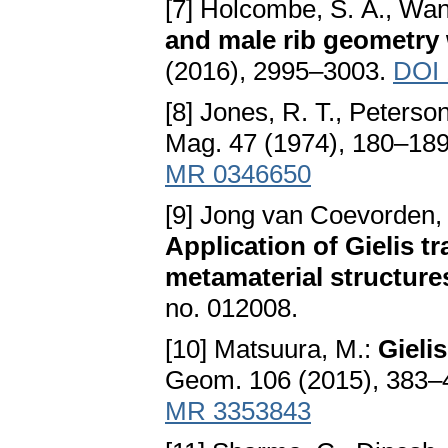
[7] Holcombe, S. A., Wang
and male rib geometry 
(2016), 2995–3003.
DOI 
[8] Jones, R. T., Peterson
Mag. 47 (1974), 180–18
MR 0346650
[9] Jong van Coevorden, C.
Application of Gielis t
metamaterial structure
no. 012008.
[10] Matsuura, M.:
Gieli
Geom. 106 (2015), 383–
MR 3353843