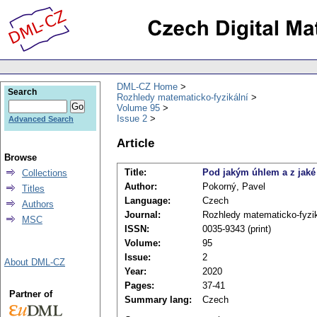
DML-CZ Home
Search
Rozhledy matematicko-fyzikální
Volume 95
Issue 2
Advanced Search
Article
Browse
Title:
Pod jakým úhlem a z jaké 
Collections
Author:
Pokorný, Pavel
Titles
Language:
Czech
Authors
Journal:
Rozhledy matematicko-fyzik
MSC
ISSN:
0035-9343 (print)
Volume:
95
Issue:
2
About DML-CZ
Year:
2020
Pages:
37-41
Partner of
Summary lang:
Czech