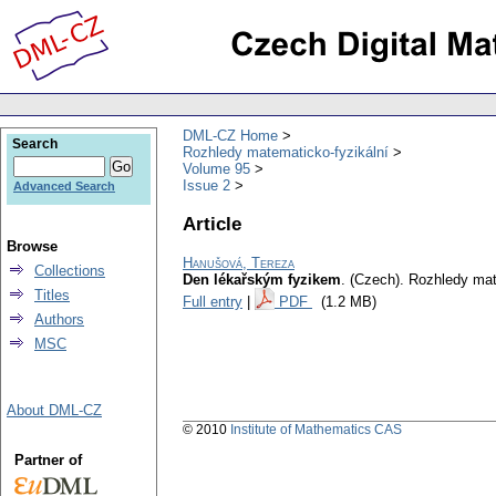
DML-CZ Home
Search
Rozhledy matematicko-fyzikální
Volume 95
Issue 2
Advanced Search
Article
Browse
Hanušová, Tereza
Collections
Den lékařským fyzikem
.
(Czech).
Rozhledy mat
Titles
Full entry
|
PDF
(1.2 MB)
Authors
MSC
About DML-CZ
© 2010
Institute of Mathematics CAS
Partner of