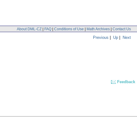
About DML-CZ
|
FAQ
|
Conditions of Use
|
Math Archives
|
Contact Us
Previous
|
Up
|
Next
Feedback