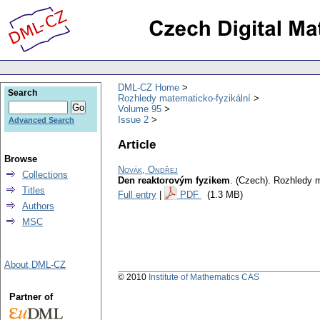
DML-CZ Home
Search
Rozhledy matematicko-fyzikální
Volume 95
Issue 2
Advanced Search
Article
Browse
Novák, Ondřej
Collections
Den reaktorovým fyzikem
.
(Czech).
Rozhledy m
Titles
Full entry
|
PDF
(1.3 MB)
Authors
MSC
About DML-CZ
© 2010
Institute of Mathematics CAS
Partner of