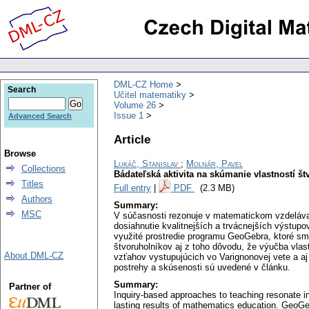
DML-CZ Home
Search
Učitel matematiky
Volume 26
Issue 1
Advanced Search
Article
Browse
Lukáč, Stanislav
;
Molnár, Pavel
Collections
Bádateľská aktivita na skúmanie vlastností š
Titles
Full entry
|
PDF
(2.3 MB)
Authors
Summary:
MSC
V súčasnosti rezonuje v matematickom vzdeláva
dosiahnutie kvalitnejších a trvácnejších výstup
využité prostredie programu GeoGebra, ktoré sm
štvoruholníkov aj z toho dôvodu, že výučba vlas
About DML-CZ
vzťahov vystupujúcich vo Varignonovej vete a 
postrehy a skúsenosti sú uvedené v článku.
Summary:
Partner of
Inquiry-based approaches to teaching resonate i
lasting results of mathematics education. GeoGebr