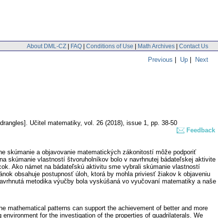
About DML-CZ
|
FAQ
|
Conditions of Use
|
Math Archives
|
Contact Us
Previous
|
Up
|
Next
adrangles].
Učitel matematiky
,
vol. 26 (2018), issue 1
,
pp. 38-50
Feedback
vne skúmanie a objavovanie matematických zákonitostí môže podporiť
a skúmanie vlastností štvoruholníkov bolo v navrhnutej bádateľskej aktivite
k. Ako námet na bádateľskú aktivitu sme vybrali skúmanie vlastností
ánok obsahuje postupnosť úloh, ktorá by mohla priviesť žiakov k objaveniu
 Navrhnutá metodika výučby bola vyskúšaná vo vyučovaní matematiky a naše
the mathematical patterns can support the achievement of better and more
 environment for the investigation of the properties of quadrilaterals. We