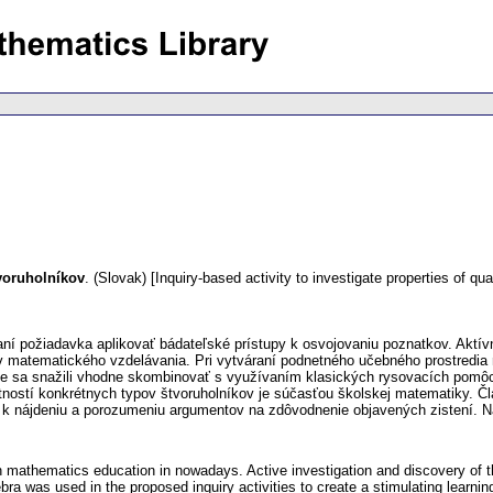
tvoruholníkov
.
(Slovak) [Inquiry-based activity to investigate properties of qu
ní požiadavka aplikovať bádateľské prístupy k osvojovaniu poznatkov. Aktí
ov matematického vzdelávania. Pri vytváraní podnetného učebného prostredia n
e sa snažili vhodne skombinovať s využívaním klasických rysovacích pomôco
tností konkrétnych typov štvoruholníkov je súčasťou školskej matematiky. Čl
aj k nájdeniu a porozumeniu argumentov na zdôvodnenie objavených zistení.
n mathematics education in nowadays. Active investigation and discovery of 
a was used in the proposed inquiry activities to create a stimulating learning