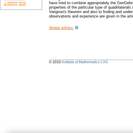
have tried to combine appropriately the GeoGebra 
properties of the particular type of quadrilateral
Varignon's theorem and also to finding and unde
observations and experience are given in the arti
Similar articles:
© 2010
Institute of Mathematics CAS