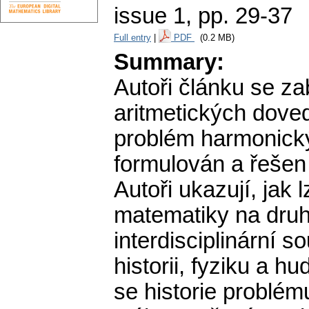
issue 1
,
pp. 29-37
Full entry
|
PDF
(0.2 MB)
Summary:
Autoři článku se zab
aritmetických doved
problém harmonický
formulován a řešen 
Autoři ukazují, jak 
matematiky na druhé
interdisciplinární s
historii, fyziku a 
se historie problém