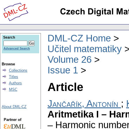
DML-CZ Home
Search
Učitel matematiky
Advanced Search
Volume 26
Browse
Issue 1
Collections
Titles
Article
Authors
MSC
Jančařík, Antonín
;
About DML-CZ
Aritmetika I – Har
Partner of
– Harmonic number