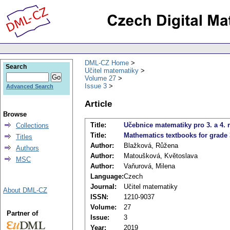
DML-CZ Home
Search
Učitel matematiky
Volume 27
Issue 3
Advanced Search
Article
Browse
Title:
Učebnice matematiky pro 3. a 4. 
Collections
Title:
Mathematics textbooks for grade 
Titles
Author:
Blažková, Růžena
Authors
Author:
Matoušková, Květoslava
MSC
Author:
Vaňurová, Milena
Language:
Czech
Journal:
Učitel matematiky
About DML-CZ
ISSN:
1210-9037
Volume:
27
Partner of
Issue:
3
Year:
2019