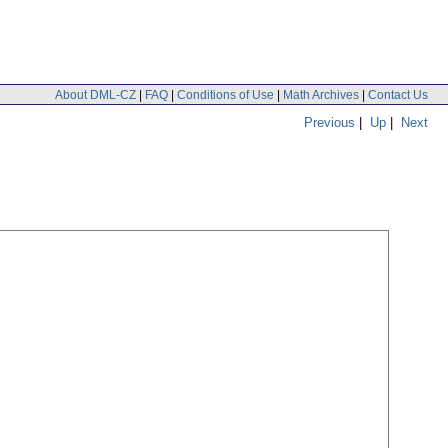
About DML-CZ
|
FAQ
|
Conditions of Use
|
Math Archives
|
Contact Us
Previous
|
Up
|
Next