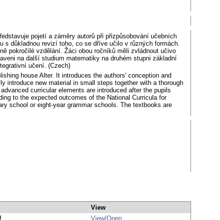
Představuje pojetí a záměry autorů při přizpůsobování učebních
u s důkladnou revizí toho, co se dříve učilo v různých formách.
ně pokročilé vzdělání. Žáci obou ročníků měli zvládnout učivo
aveni na další studium matematiky na druhém stupni základní
egrativní učení. (Czech)
ishing house Alter. It introduces the authors' conception and
ly introduce new material in small steps together with a thorough
 advanced curricular elements are introduced after the pupils
ing to the expected outcomes of the National Curricula for
ary school or eight-year grammar schools. The textbooks are
View
f
View/
Open