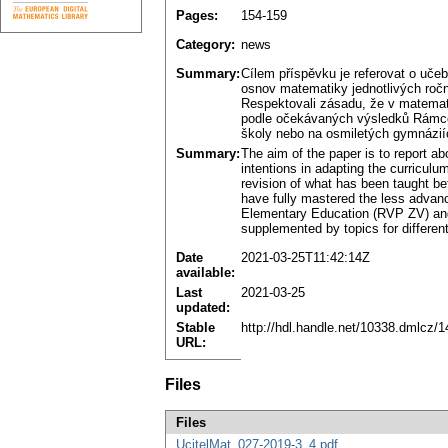
Pages:
154-159
Category:
news
Summary:
Cílem příspěvku je referovat o učeb
osnov matematiky jednotlivých roční
Respektovali zásadu, že v matemati
podle očekávaných výsledků Rámcov
školy nebo na osmiletých gymnáziíc
Summary:
The aim of the paper is to report ab
intentions in adapting the curricul
revision of what has been taught be
have fully mastered the less advanc
Elementary Education (RVP ZV) and 
supplemented by topics for different
Date
2021-03-25T11:42:14Z
available:
Last
2021-03-25
updated:
Stable
http://hdl.handle.net/10338.dmlcz/
URL:
Files
Files
UcitelMat_027-2019-3_4.pdf