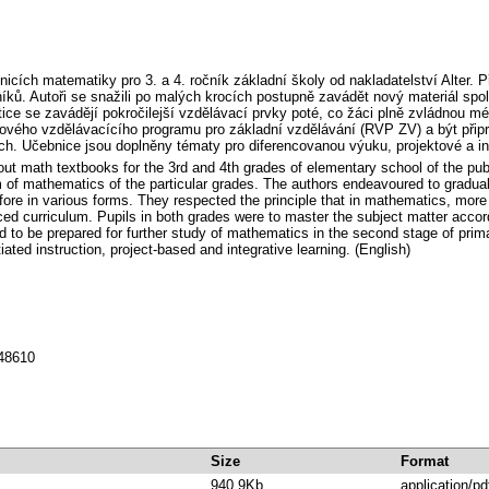
nicích matematiky pro 3. a 4. ročník základní školy od nakladatelství Alter. 
ků. Autoři se snažili po malých krocích postupně zavádět nový materiál spol
ce se zavádějí pokročilejší vzdělávací prvky poté, co žáci plně zvládnou mé
ého vzdělávacícího programu pro základní vzdělávání (RVP ZV) a být připr
h. Učebnice jsou doplněny tématy pro diferencovanou výuku, projektové a int
out math textbooks for the 3rd and 4th grades of elementary school of the publ
um of mathematics of the particular grades. The authors endeavoured to gradual
fore in various forms. They respected the principle that in mathematics, more
ed curriculum. Pupils in both grades were to master the subject matter accord
to be prepared for further study of mathematics in the second stage of prim
iated instruction, project-based and integrative learning. (English)
148610
Size
Format
940.9Kb
application/pd