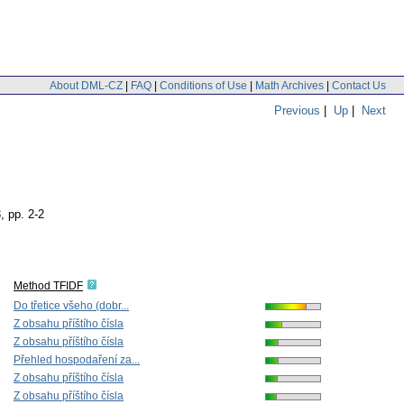
About DML-CZ
|
FAQ
|
Conditions of Use
|
Math Archives
|
Contact Us
Previous
|
Up
|
Next
3
,
pp. 2-2
Method TFIDF
Do třetice všeho (dobr...
Z obsahu příštího čísla
Z obsahu příštího čísla
Přehled hospodaření za...
Z obsahu příštího čísla
Z obsahu příštího čísla