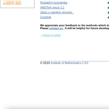
Redakční poznámka
AMSTeX verze 2.1
Zápis z valného shromá...
Úvodník
We appreciate your feedback to the methods which deter
Please
contact us
. It will be helpful for future devel
-> Back to article
© 2010
Institute of Mathematics CAS