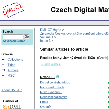
DML-CZ Home
Search
Zpravodaj Československého sdružení uživatel
Volume 1
Issue 3
Advanced Search
Similar articles to article
Browse
Reedice knihy: Jemný úvod do TeXu
.
(Czech).
Collections
-> Back to article
Titles
Authors
MSC
Method LSI
Do třetice všeho (dobr...
Na poslední chvíli
About DML-CZ
Místo úvodníku...
Redakční poznámka
Partner of
Errata
Úvodník