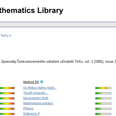
ů TeXu
Zpravodaj Československého sdružení uživatelů TeXu
,
vol. 1 (1991), issue 
Method RP
Do třetice všeho (dobr...
Téměř poslední ...
Na poslední chvíli
Matematická indukce
Příloha
Kategorie P