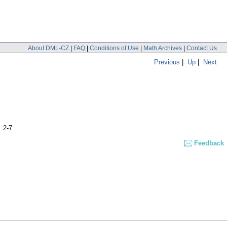
About DML-CZ
|
FAQ
|
Conditions of Use
|
Math Archives
|
Contact Us
Previous
|
Up
|
Next
. 2-7
Feedback