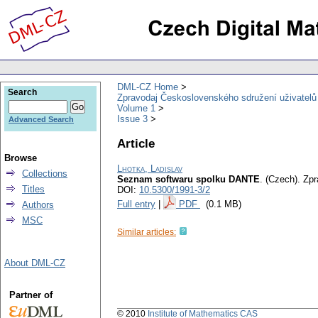
DML-CZ Home
Search
Zpravodaj Československého sdružení uživatel
Volume 1
Issue 3
Advanced Search
Article
Browse
Lhotka, Ladislav
Collections
Seznam softwaru spolku DANTE
.
(Czech).
Zpr
Titles
DOI:
10.5300/1991-3/2
Full entry
|
PDF
(0.1 MB)
Authors
MSC
Similar articles:
About DML-CZ
Partner of
© 2010
Institute of Mathematics CAS